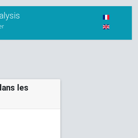
alysis
er
dans les