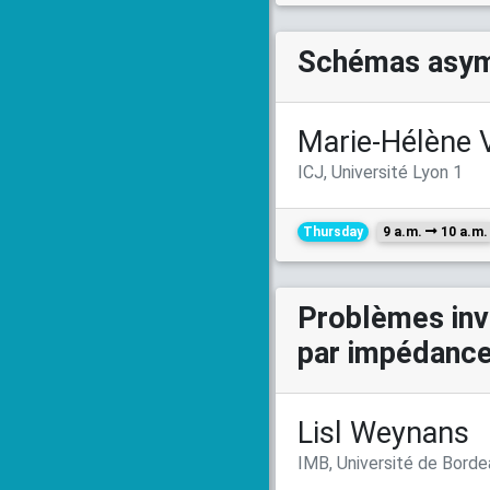
Schémas asym
Marie-Hélène 
ICJ, Université Lyon 1
Thursday
9 a.m.
10 a.m.
Problèmes inv
par impédance
Lisl Weynans
IMB, Université de Bord