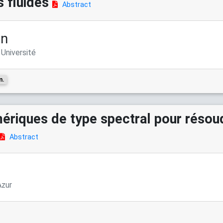
 fluides
Abstract
in
 Université
m.
riques de type spectral pour résoud
Abstract
Azur