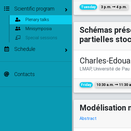
Tuesday
3 p.m.
4 p.m.
Scientific program
Plenary talks
Schémas prése
Minisymposia
partielles st
Special sessions
Schedule
Charles-Edoua
LMAP, Université de Pau 
Contacts
Friday
10:30 a.m.
11:30 a
Modélisation 
Abstract