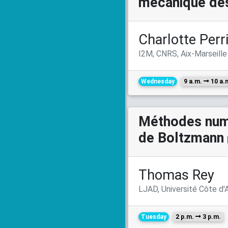
mécanique des
Charlotte Perr
I2M, CNRS, Aix-Marseille
Wednesday
9 a.m.
10 a.
Méthodes numé
de Boltzmann
Thomas Rey
LJAD, Université Côte d'
Tuesday
2 p.m.
3 p.m.