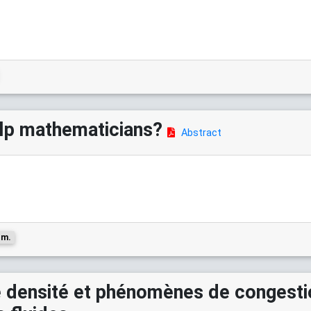
elp mathematicians?
Abstract
.m.
e densité et phénomènes de congesti