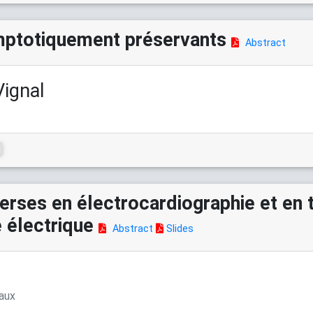
ptotiquement préservants
Abstract
Vignal
erses en électrocardiographie et en
 électrique
Abstract
Slides
eaux