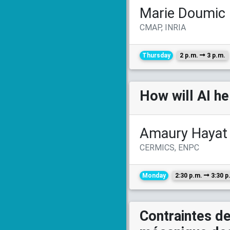
Marie Doumic
CMAP, INRIA
Thursday
2 p.m.
3 p.m.
How will AI h
Amaury Hayat
CERMICS, ENPC
Monday
2:30 p.m.
3:30 p
Contraintes d