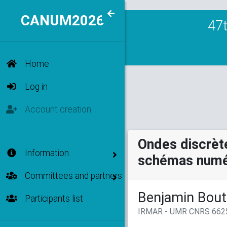
CANUM2026
47t
MENU
Home
Log in
Account creation
Ondes discrèt
Information
schémas num
Committees and partners
Benjamin Bout
Participants list
IRMAR - UMR CNRS 6625,